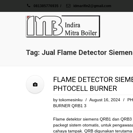
081385776935
/
idmarifin2@gmail.com
Tag: Jual Flame Detector Siem
FLAME DETECTOR SIEM
PHTOCELL BURNER
by
tokomesinku
/
August 16, 2024
/
PH
BURNER QRB1 3
Flame detektor siemens QRB1 dan QRB3 b
packegt sistem otomatis, untuk pengawas
cahaya tampak. QRB digunakan terutama