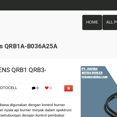
HOME
ALL 
ens QRB1A-B036A25A
ENS QRB1 QRB3-
OTOCELL
0
0
iasa digunakan dengan kontrol burner
an nyala api burner minyak dalam spektrum
 sehubungan dengan kontrol pembakar