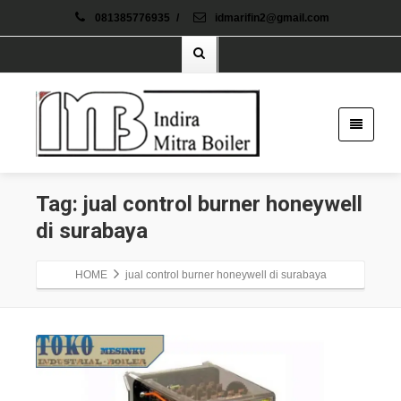
081385776935
/
idmarifin2@gmail.com
Tag: jual control burner honeywell
di surabaya
HOME
jual control burner honeywell di surabaya