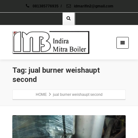
081385776935
/
idmarifin2@gmail.com
Tag: jual burner weishaupt
second
HOME
jual burner weishaupt second