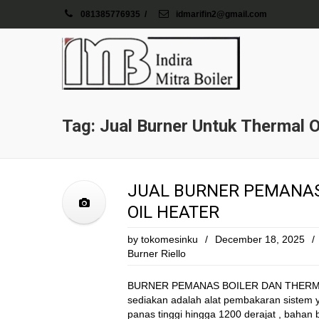
081385776935
/
idmarifin2@gmail.com
Tag: Jual Burner Untuk Thermal O
JUAL BURNER PEMANAS
OIL HEATER
by
tokomesinku
/
December 18, 2025
/
Burner Riello
BURNER PEMANAS BOILER DAN THERMAL
sediakan adalah alat pembakaran sistem 
panas tinggi hingga 1200 derajat , bahan