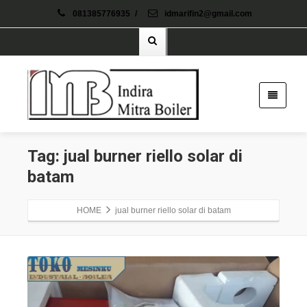
081385776935
/
idmarifin2@gmail.com
Tag: jual burner riello solar di
batam
HOME
jual burner riello solar di batam