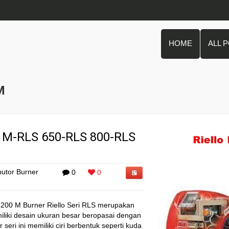
HOME
ALL 
M
 M-RLS 650-RLS 800-RLS
ibutor Burner
0
0
1200 M Burner Riello Seri RLS merupakan
miliki desain ukuran besar beropasai dengan
seri ini memiliki ciri berbentuk seperti kuda