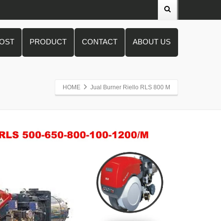
POST
PRODUCT
CONTACT
ABOUT US
HOME
Jual Burner Riello RLS 800 M