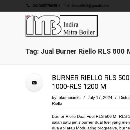
081385776935
/
idmarifin2@gmail.com
Tag: Jual Burner Riello RLS 800 
BURNER RIELLO RLS 500
1000-RLS 1200 M
by
tokomesinku
/
July 17, 2024
/
Distr
Riello
Burner Riello Dual Fuel RLS 500 M- RLS 
salah satu jenis burner dual fuel yang me
dua api atau Modulating progresive, burner 