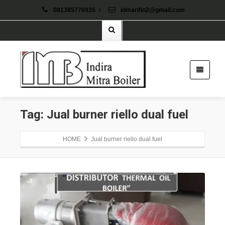
081385776935
/
idmarifin2@gmail.com
Tag: Jual burner riello dual fuel
HOME
Jual burner riello dual fuel