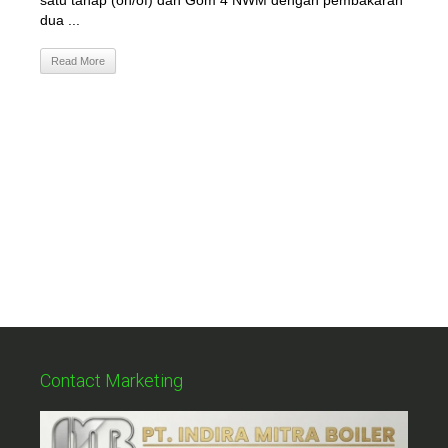
satu tahap (on/of) dan Gom 4 NWM dengan pembakaran
dua ...
Read More
Contact Marketing