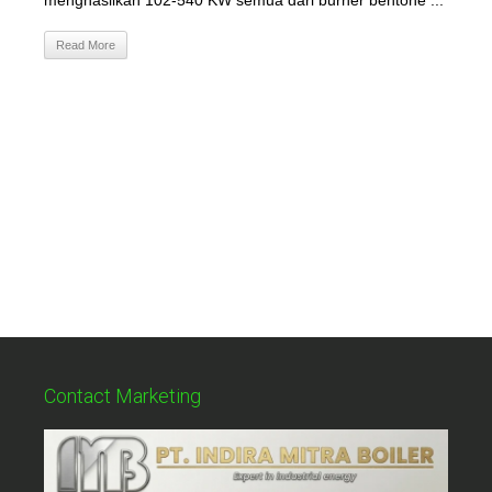
menghasilkan 102-540 KW semua dari burner bentone ...
Read More
Contact Marketing