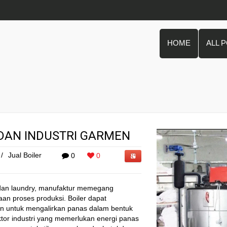
HOME
ALL 
n
 DAN INDUSTRI GARMEN
/
Jual Boiler
0
0
 dan laundry, manufaktur memegang
n proses produksi. Boiler dapat
n untuk mengalirkan panas dalam bentuk
ktor industri yang memerlukan energi panas