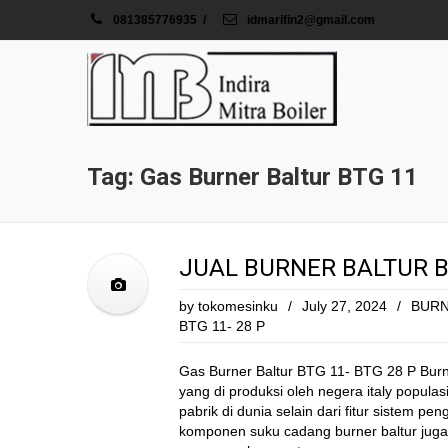
081385776935
/
idmarifin2@gmail.com
Tag: Gas Burner Baltur BTG 11
JUAL BURNER BALTUR BT
by
tokomesinku
/
July 27, 2024
/
BURN
BTG 11- 28 P
Gas Burner Baltur BTG 11- BTG 28 P Burne
yang di produksi oleh negera italy populas
pabrik di dunia selain dari fitur sistem 
komponen suku cadang burner baltur jug