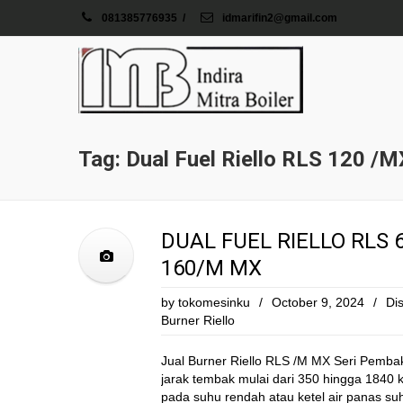
081385776935
/
idmarifin2@gmail.com
Tag: Dual Fuel Riello RLS 120 /M
DUAL FUEL RIELLO RLS 6
160/M MX
by
tokomesinku
/
October 9, 2024
/
Dis
Burner Riello
Jual Burner Riello RLS /M MX Seri Pemb
jarak tembak mulai dari 350 hingga 1840 
pada suhu rendah atau ketel air panas su