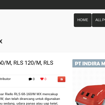
HOME
ALL 
X
0/M, RLS 120/M, RLS
tributor
0
0
akar Riello RLS 68-160/M MX mencakup
kW, dan telah dirancang untuk digunakan
hu sedang, udara panas atau uap ketel,