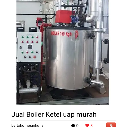
Jual Boiler Ketel uap murah
by
tokomesinku
/
0
8