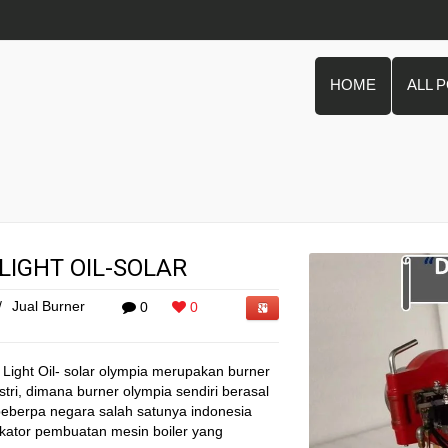
HOME
ALL 
LIGHT OIL-SOLAR
/
Jual Burner
0
0
Light Oil- solar olympia merupakan burner
tri, dimana burner olympia sendiri berasal
 beberpa negara salah satunya indonesia
rikator pembuatan mesin boiler yang