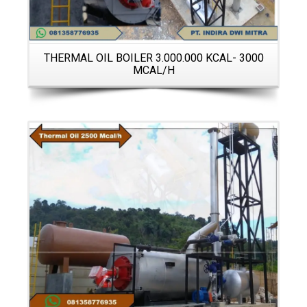
00
T
THERMAL OIL BOILER 3.000.000 KCAL- 3000
MCAL/H
Details