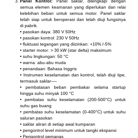
Panel Kontrol:
Panel saklar, dilengkapi dengan
semua elemen keamanan yang diperlukan dan relai
kelebihan beban untuk semua motor. Panel saklar
telah siap untuk beroperasi dan telah diuji fungsinya
di pabrik.
• pasokan daya: 380 V 50Hz
• pasokan kontrol: 230 V 50Hz
• fluktuasi tegangan yang diizinkan: +10% /-5%
• starter motor: > 30 kW (star delta) maksimum
• suhu lingkungan: 50 °C
• warna: abu-abu muda
• penandaan: Bahasa Inggris
• Instrumen keselamatan dan kontrol, telah diuji tipe,
termasuk saklar—-
• pembatasan beban pembakar selama startup
hingga suhu minyak 100 °C
• pembatas suhu keselamatan (200-500°C) untuk
suhu gas buang
• pembatas suhu keselamatan (0-400°C) untuk suhu
saluran pasokan
• saklar aliran di setiap awal kumparan
• pengontrol level minimum untuk tangki ekspansi
• Pengontrol pemanas