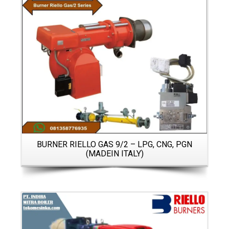
Details
RS
G
BURNER RIELLO GAS 9/2 – LPG, CNG, PGN
(MADEIN ITALY)
Details