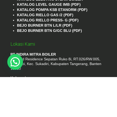
KATALOG LEVEL GAUGE IMB (PDF)
KATALOG POMPA KSB ETANORM (PDF)
KATALOG RIELLO GAS /2 (PDF)
KATALOG RIELLO PRESS- G (PDF)
BEJO BURNER BTN L/LR (PDF)
BEJO BURNER BTN G/GC BLU (PDF)
Lokasi Kami
PT INDIRA MITRA BOILER
Emerald Residence Sepatan Ruko 8i, RT.026/RW.005,
Kosambi, Kec. Sukadiri, Kabupaten Tangerang, Banten
15530
Hubungi
Phone : (021) 35295874
Whatshap : 081385776935
Email : idmarifin2@gmail.com