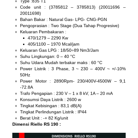
Type :835 T1
Code unit : (3785812 – 3785813) (20011696 –
20011698)
Bahan Bakar : Natural Gas- LPG- CNG-PGN
Pengoprasian : Two Stage (Dua Tahap Progresive)
Keluaran Pembakaran :
470/1279 – 2290 Kw
405/1100 – 1970 Mcal/jam
Keluaran Gas LPG : 18/50÷89 Nm3/Jam
Suhu Lingkungan: 0 – 40 °C
Suhu Udara Mudah terbakar maks : 60 °C
Power Listrik : 3 Phase, 3 ~ 230 – 400V ~ +/-10%
50Hz
Power Motor : 2890Rpm- 230/400V-4500W – 9,1
-72.8A
Trafo Pengapian : 230 V – 1 x 8 kV, 1A – 20 mA
Konsumsi Daya Listrik : 2600 w
Tingkat Kebisingan : 83,1 dB(A)
Tingkat Perlindungan Listrik : IP44
Berat Unit : -+ 82 Kg/unit
Dimensi Riello RS 190 :