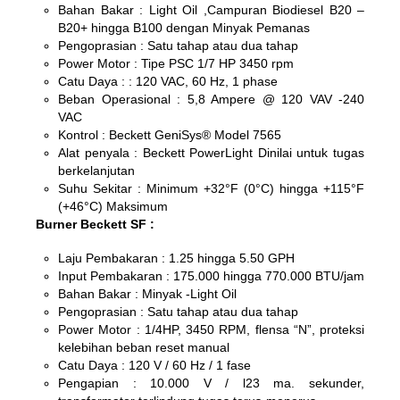
Bahan Bakar : Light Oil ,Campuran Biodiesel B20 –
B20+ hingga B100 dengan Minyak Pemanas
Pengoprasian : Satu tahap atau dua tahap
Power Motor : Tipe PSC 1/7 HP 3450 rpm
Catu Daya : : 120 VAC, 60 Hz, 1 phase
Beban Operasional : 5,8 Ampere @ 120 VAV -240
VAC
Kontrol : Beckett GeniSys® Model 7565
Alat penyala : Beckett PowerLight Dinilai untuk tugas
berkelanjutan
Suhu Sekitar : Minimum +32°F (0°C) hingga +115°F
(+46°C) Maksimum
Burner Beckett SF :
Laju Pembakaran : 1.25 hingga 5.50 GPH
Input Pembakaran : 175.000 hingga 770.000 BTU/jam
Bahan Bakar : Minyak -Light Oil
Pengoprasian : Satu tahap atau dua tahap
Power Motor : 1/4HP, 3450 RPM, flensa “N”, proteksi
kelebihan beban reset manual
Catu Daya : 120 V / 60 Hz / 1 fase
Pengapian : 10.000 V / l23 ma. sekunder,