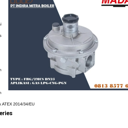
i
s
n
m
uk ATEX 2014/34/EU
eries