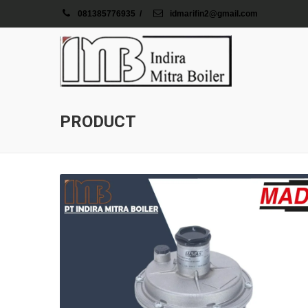
081385776935
/
idmarifin2@gmail.com
PRODUCT