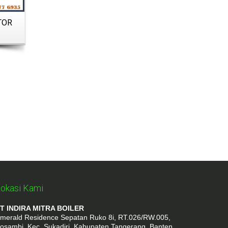
TOR
ITALPUMP IRN 504 N 605 A –
REGULATOR GAS BURNER
okasi Kami
T INDIRA MITRA BOILER
merald Residence Sepatan Ruko 8i, RT.026/RW.005,
osambi, Kec. Sukadiri, Kabupaten Tangerang, Banten