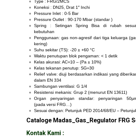
Type : FRG/2MCS
Koneksi : DN25, Drat 1″ Inchi
Pressure Inlet : 0-5 Bar
Pressure Outlet : 90-170 Mbar (standar )
Spring : Setingan Spring Bisa di rubah sesua
kebutuhan
Penggunaan: gas non-agresif dari tiga keluarga (ga
kering)
Suhu sekitar (TS): -20 ± +60 °C
Waktu penutupan blok pengaman: < 1 detik
Kelas akurasi: AC=10 – (Pa ± 10%)
Kelas tekanan penutup: SG=30
Relief valve: diuji berdasarkan indikasi yang diberika
dalam EN 334
Sambungan ventilasi: G 1/4
Resistensi mekanis: Grup 2 (menurut EN 13611)
Organ penyaringan standar: penyaringan 50µ
(pada versi FRG…)
Sesuai dengan: Petunjuk PED 2014/68/EU – Petunj
Cataloge Madas_Gas_Regulator FRG S
Kontak Kami :