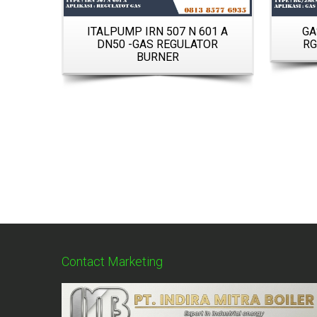
ITALPUMP IRN 507 N 601 A
GA
DN50 -GAS REGULATOR
RG
BURNER
Contact Marketing