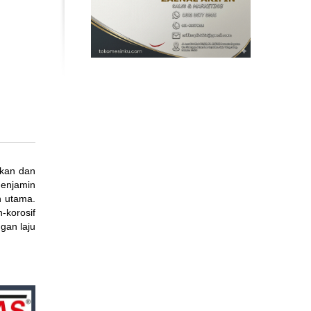
pkan dan
menjamin
n utama.
-korosif
gan laju