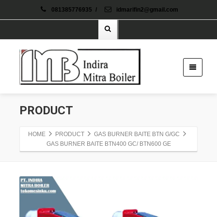
081385776935
/
idmarifin2@gmail.com
PRODUCT
HOME
PRODUCT
GAS BURNER BAITE BTN G/GC
GAS BURNER BAITE BTN400 GC/ BTN600 GE