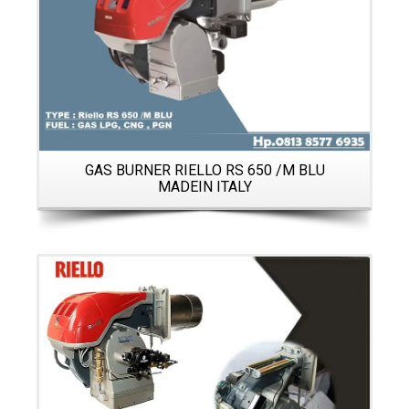
LY
B
GAS BURNER RIELLO RS 650 /M BLU
MADEIN ITALY
Details