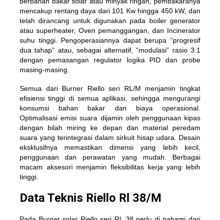
berbahan bakar solar atau minyak ringan, pembakaranya
mencakup rentang daya dari 101 Kw hingga 450 kW, dan
telah dirancang untuk digunakan pada boiler generator
atau superheater, Oven pemanggangan, dan Incinerator
suhu tinggi. Pengoperasiannya dapat berupa “progresif
dua tahap” atau, sebagai alternatif, “modulasi” rasio 3:1
dengan pemasangan regulator logika PID dan probe
masing-masing.
Semua dari
Burner Riello seri RL/M
menjamin tingkat
efisiensi tinggi di semua aplikasi, sehingga mengurangi
konsumsi bahan bakar dan biaya operasional.
Optimalisasi emisi suara dijamin oleh penggunaan kipas
dengan bilah miring ke depan dan material peredam
suara yang terintegrasi dalam sirkuit hisap udara. Desain
eksklusifnya memastikan dimensi yang lebih kecil,
penggunaan dan perawatan yang mudah. ​​Berbagai
macam aksesori menjamin fleksibilitas kerja yang lebih
tinggi.
Data Teknis Riello Rl 38/M
Pada Burner solar Riello seri RL 38 perlu di pahami dari