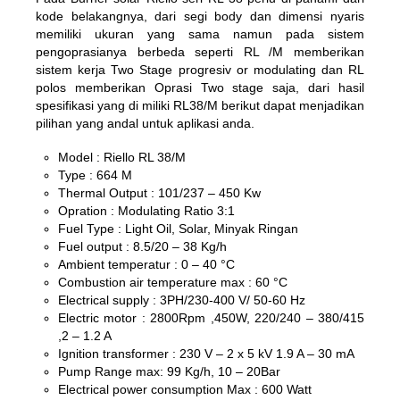
kode belakangnya, dari segi body dan dimensi nyaris
memiliki ukuran yang sama namun pada sistem
pengoprasianya berbeda seperti RL /M memberikan
sistem kerja Two Stage progresiv or modulating dan RL
polos memberikan Oprasi Two stage saja, dari hasil
spesifikasi yang di miliki RL38/M berikut dapat menjadikan
pilihan yang andal untuk aplikasi anda.
Model : Riello RL 38/M
Type : 664 M
Thermal Output : 101/237 – 450 Kw
Opration : Modulating Ratio 3:1
Fuel Type : Light Oil, Solar, Minyak Ringan
Fuel output : 8.5/20 – 38 Kg/h
Ambient temperatur : 0 – 40 °C
Combustion air temperature max : 60 °C
Electrical supply : 3PH/230-400 V/ 50-60 Hz
Electric motor : 2800Rpm ,450W, 220/240 – 380/415
,2 – 1.2 A
Ignition transformer : 230 V – 2 x 5 kV 1.9 A – 30 mA
Pump Range max: 99 Kg/h, 10 – 20Bar
Electrical power consumption Max : 600 Watt