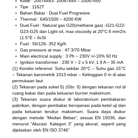
Kode : 20076483- 20087649 – 20087650
Tipe : 1162T
Bahan Bakar : Dual Fuel Progresive
Thermal : 640/1500 – 4200 KW
Dual Fuel : Natural gas G20(methane gas) -G21-G22-
G23-G25 dan Light oil, max.viscosity at 20°C:6 mm2/s
(1.5°E – 6cSt
Fuel : 55/126- 352 Kg/h
Gas pressure at max : 47.3/70 Mbar
Main electrical supply : 3 Ph ~ 230V +/-10% 50 Hz
Ignition transformer : 230 V – 2 x 5 kV, 1.9 A – 35 mA
(1) Kondisi referensi: Suhu sekitar 20°C – Suhu gas 15°C
– Tekanan barometrik 1013 mbar – Ketinggian 0 m di atas
permukaan laut.
(2) Tekanan pada soket 5) (Gbr. 5) dengan tekanan nol di
ruang bakar dan pada keluaran burner maksimum.
(3) Tekanan suara diukur di laboratorium pembakaran
pabrikan, dengan pembakar beroperasi pada ketel uji dan
pada keluaran terukur maksimum. Suara daya diukur
dengan metode “Medan Bebas”, sesuai EN 15036, dan
menurut “Akurasi: Kategori 3” yang akurat, seperti yang
dijelaskan oleh EN ISO 3746”