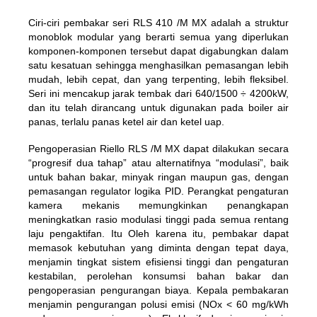
Ciri-ciri pembakar seri RLS 410 /M MX adalah a struktur
monoblok modular yang berarti semua yang diperlukan
komponen-komponen tersebut dapat digabungkan dalam
satu kesatuan sehingga menghasilkan pemasangan lebih
mudah, lebih cepat, dan yang terpenting, lebih fleksibel.
Seri ini mencakup jarak tembak dari 640/1500 ÷ 4200kW,
dan itu telah dirancang untuk digunakan pada boiler air
panas, terlalu panas ketel air dan ketel uap.
Pengoperasian
Riello RLS /M MX
dapat dilakukan secara
“progresif dua tahap” atau alternatifnya “modulasi”, baik
untuk bahan bakar, minyak ringan maupun gas, dengan
pemasangan regulator logika PID. Perangkat pengaturan
kamera mekanis memungkinkan penangkapan
meningkatkan rasio modulasi tinggi pada semua rentang
laju pengaktifan. Itu Oleh karena itu, pembakar dapat
memasok kebutuhan yang diminta dengan tepat daya,
menjamin tingkat sistem efisiensi tinggi dan pengaturan
kestabilan, perolehan konsumsi bahan bakar dan
pengoperasian pengurangan biaya. Kepala pembakaran
menjamin pengurangan polusi emisi (NOx < 60 mg/kWh