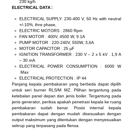
230 kg/h
ELECTRICAL DATA :
ELECTRICAL SUPPLY: 230-400 V, 50 Hz with neutral
+/-10%, thre phase,
ELECTRIC MOTORS : 2860 Rpm
FAN MOTOR : 400V, 4500 W, 9.1A
PUMP MOTOR : 220-240V, 550W, 3,6A
MOTOR CAPACITOR : 25 µF
IGNITION TRANSFORMER : 230 V – 2 x 5 kV . 1,9 A
– 30 mA
ELECTRICAL POWER CONSUMPTION : 6000 W
.Max
ELECTRICAL PROTECTION : IP 44
Panjang kepala pembakaran yang berbeda dapat dipilih
untuk seri burner RLS/M MZ. Pilihan tergantung pada
ketebalan panel depan dan jenis boiler. Tergantung pada
jenis generator, periksa apakah penetrasi kepala ke ruang
pembakaran sudah benar. Posisi internal kepala
pembakaran dapat dengan mudah disesuaikan dengan
output maksimum yang ditentukan dengan menyesuaikan
sekrup yang terpasang pada flensa.