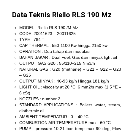
Data Teknis Riello RLS 190 Mz
MODEL : Riello RLS 190 /M Mz
CODE: 20011623 – 20011625
TYPE : 784 T
CAP THERMAL : 550-1100 Kw hingga 2150 kw
OPRATION : Dua tahap dan modulasi
BAHAN BAKAR : Dual Fuel, Gas dan minyak light oil
OUTPUT GAS G20 : 55/110÷215 Nm3/h
NATURAL GAS : G20 (methane) – G21 – G22 – G23
– G25
OUTPUT MINYAK : 46-93 kg/h Hingga 181 kg/h
LIGHT OIL : viscosity at 20 °C: 6 mm2/s max (1,5 °E –
6 cSt)
NOZZLES : number 2
STANDARD APPLICATIONS : Boilers water, steam,
diathermic oil
AMBIENT TEMPERATUR : 0 – 40 °C
COMBUSTION AIR TEMPERATURE max : 60 °C
PUMP : pressure 10-21 bar, temp max 90 deg, Flow