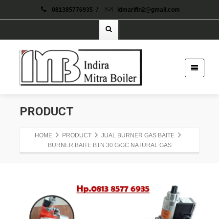
081385776935
/
idmarifin2@gmail.com
PRODUCT
HOME
PRODUCT
JUAL BURNER GAS BAITE
BURNER BAITE BTN 30 G/GC NATURAL GAS