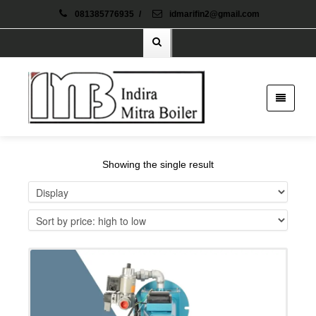
081385776935
/
idmarifin2@gmail.com
Showing the single result
Details