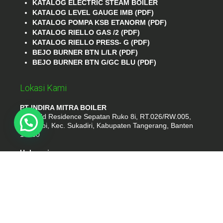
KATALOG ELECTRIC STEAM BOILER
KATALOG LEVEL GAUGE IMB (PDF)
KATALOG POMPA KSB ETANORM (PDF)
KATALOG RIELLO GAS /2 (PDF)
KATALOG RIELLO PRESS- G (PDF)
BEJO BURNER BTN L/LR (PDF)
BEJO BURNER BTN G/GC BLU (PDF)
Lokasi Kami
PT INDIRA MITRA BOILER
Emerald Residence Sepatan Ruko 8i, RT.026/RW.005,
Kosambi, Kec. Sukadiri, Kabupaten Tangerang, Banten
15530
Hubungi
Phone : (021) 35295874
Whatshap : 081385776935
Email : idmarifin2@gmail.com