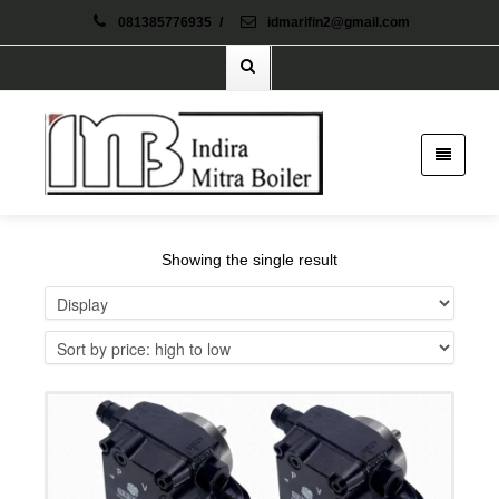
081385776935
/
idmarifin2@gmail.com
Showing the single result
Details