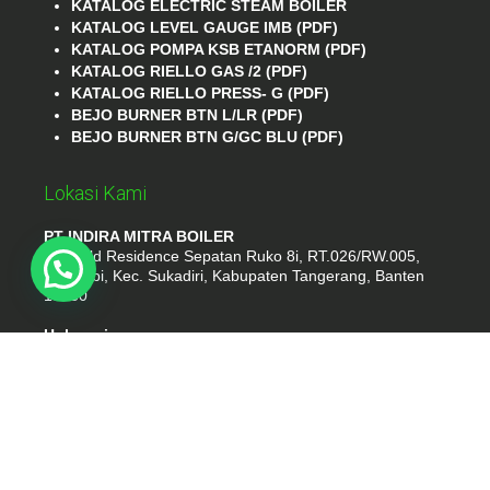
KATALOG ELECTRIC STEAM BOILER
KATALOG LEVEL GAUGE IMB (PDF)
KATALOG POMPA KSB ETANORM (PDF)
KATALOG RIELLO GAS /2 (PDF)
KATALOG RIELLO PRESS- G (PDF)
BEJO BURNER BTN L/LR (PDF)
BEJO BURNER BTN G/GC BLU (PDF)
Lokasi Kami
PT INDIRA MITRA BOILER
Emerald Residence Sepatan Ruko 8i, RT.026/RW.005,
Kosambi, Kec. Sukadiri, Kabupaten Tangerang, Banten
15530
Hubungi
Phone : (021) 35295874
Whatshap : 081385776935
Email : idmarifin2@gmail.com