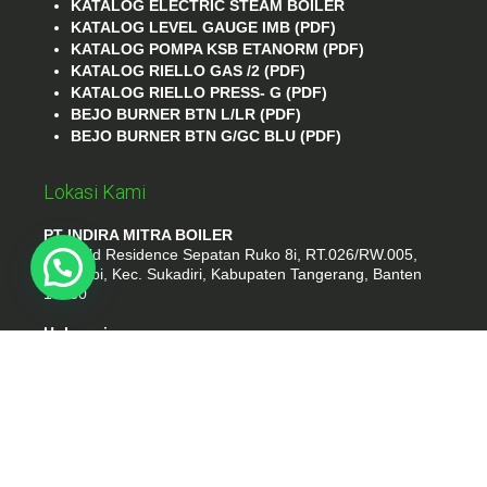
KATALOG ELECTRIC STEAM BOILER
KATALOG LEVEL GAUGE IMB (PDF)
KATALOG POMPA KSB ETANORM (PDF)
KATALOG RIELLO GAS /2 (PDF)
KATALOG RIELLO PRESS- G (PDF)
BEJO BURNER BTN L/LR (PDF)
BEJO BURNER BTN G/GC BLU (PDF)
Lokasi Kami
PT INDIRA MITRA BOILER
Emerald Residence Sepatan Ruko 8i, RT.026/RW.005,
Kosambi, Kec. Sukadiri, Kabupaten Tangerang, Banten
15530
Hubungi
Phone : (021) 35295874
Whatshap : 081385776935
Email : idmarifin2@gmail.com