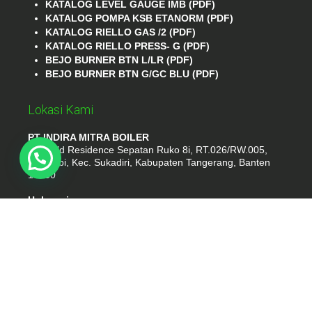
KATALOG LEVEL GAUGE IMB (PDF)
KATALOG POMPA KSB ETANORM (PDF)
KATALOG RIELLO GAS /2 (PDF)
KATALOG RIELLO PRESS- G (PDF)
BEJO BURNER BTN L/LR (PDF)
BEJO BURNER BTN G/GC BLU (PDF)
Lokasi Kami
PT INDIRA MITRA BOILER
Emerald Residence Sepatan Ruko 8i, RT.026/RW.005,
Kosambi, Kec. Sukadiri, Kabupaten Tangerang, Banten
15530
Hubungi
Phone : (021) 35295874
Whatshap : 081385776935
Email : idmarifin2@gmail.com