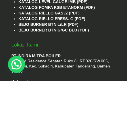
KATALOG LEVEL GAUGE IMB (PDF)
KATALOG POMPA KSB ETANORM (PDF)
KATALOG RIELLO GAS /2 (PDF)
KATALOG RIELLO PRESS- G (PDF)
BEJO BURNER BTN L/LR (PDF)
BEJO BURNER BTN G/GC BLU (PDF)
Lokasi Kami
PT INDIRA MITRA BOILER
Emerald Residence Sepatan Ruko 8i, RT.026/RW.005,
Kosambi, Kec. Sukadiri, Kabupaten Tangerang, Banten
15530
Hubungi
Phone : (021) 35295874
Whatshap : 081385776935
Email : idmarifin2@gmail.com