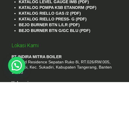
KATALOG LEVEL GAUGE IMB (PDF)
KATALOG POMPA KSB ETANORM (PDF)
KATALOG RIELLO GAS /2 (PDF)
KATALOG RIELLO PRESS- G (PDF)
BEJO BURNER BTN L/LR (PDF)
BEJO BURNER BTN G/GC BLU (PDF)
Lokasi Kami
PT INDIRA MITRA BOILER
Emerald Residence Sepatan Ruko 8i, RT.026/RW.005,
Kosambi, Kec. Sukadiri, Kabupaten Tangerang, Banten
15530
Hubungi
Phone : (021) 35295874
Whatshap : 081385776935
Email : idmarifin2@gmail.com