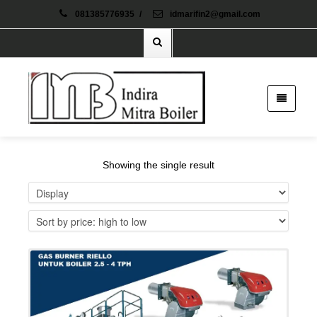
081385776935
/
idmarifin2@gmail.com
Showing the single result
Details