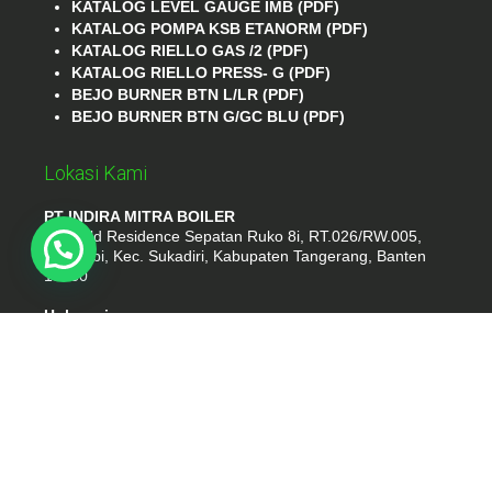
KATALOG LEVEL GAUGE IMB (PDF)
KATALOG POMPA KSB ETANORM (PDF)
KATALOG RIELLO GAS /2 (PDF)
KATALOG RIELLO PRESS- G (PDF)
BEJO BURNER BTN L/LR (PDF)
BEJO BURNER BTN G/GC BLU (PDF)
Lokasi Kami
PT INDIRA MITRA BOILER
Emerald Residence Sepatan Ruko 8i, RT.026/RW.005,
Kosambi, Kec. Sukadiri, Kabupaten Tangerang, Banten
15530
Hubungi
Phone : (021) 35295874
Whatshap : 081385776935
Email : idmarifin2@gmail.com