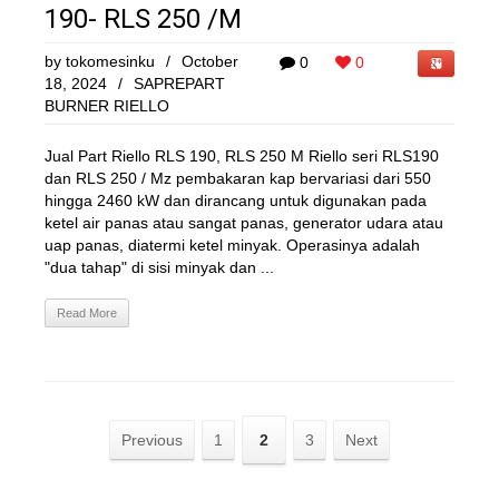
190- RLS 250 /M
by
tokomesinku
/
October
0
0
18, 2024
/
SAPREPART
BURNER RIELLO
Jual Part Riello RLS 190, RLS 250 M Riello seri RLS190
dan RLS 250 / Mz pembakaran kap bervariasi dari 550
hingga 2460 kW dan dirancang untuk digunakan pada
ketel air panas atau sangat panas, generator udara atau
uap panas, diatermi ketel minyak. Operasinya adalah
"dua tahap" di sisi minyak dan ...
Read More
Previous
1
2
3
Next