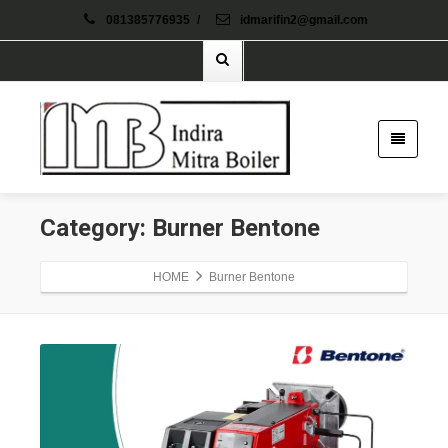
081385776935
/
idmarifin2@gmail.com
Category: Burner Bentone
HOME
Burner Bentone