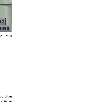
pa untuk
ebutuhan
 krim ke