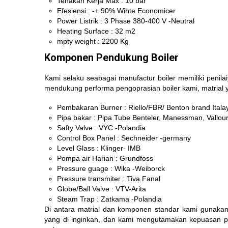
Tenakan Kerja Max : 10 bar
Efesiensi : -+ 90% Wihte Economicer
Power Listrik : 3 Phase 380-400 V -Neutral
Heating Surface : 32 m2
mpty weight : 2200 Kg
Komponen Pendukung Boiler
Kami selaku seabagai manufactur boiler memiliki peni
mendukung performa pengoprasian boiler kami, matrial 
Pembakaran Burner : Riello/FBR/ Benton brand Ital
Pipa bakar : Pipa Tube Benteler, Manessman, Vallou
Safty Valve : VYC -Polandia
Control Box Panel : Sechneider -germany
Level Glass : Klinger- IMB
Pompa air Harian : Grundfoss
Pressure guage : Wika -Weiborck
Pressure transmiter : Tiva Fanal
Globe/Ball Valve : VTV-Arita
Steam Trap : Zatkama -Polandia
Di antara matrial dan komponen standar kami gunaka
yang di inginkan, dan kami mengutamakan kepuasan pe