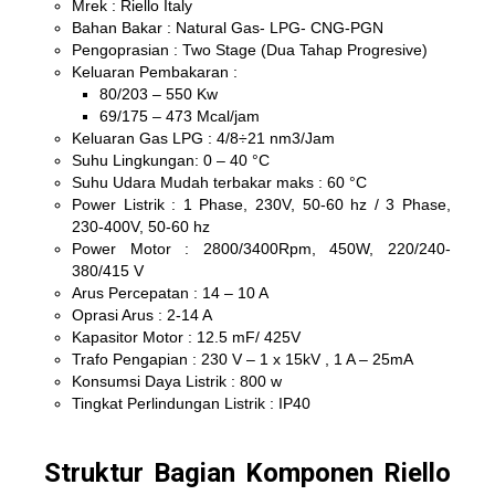
Mrek : Riello Italy
Bahan Bakar : Natural Gas- LPG- CNG-PGN
Pengoprasian : Two Stage (Dua Tahap Progresive)
Keluaran Pembakaran :
80/203 – 550 Kw
69/175 – 473 Mcal/jam
Keluaran Gas LPG : 4/8÷21 nm3/Jam
Suhu Lingkungan: 0 – 40 °C
Suhu Udara Mudah terbakar maks : 60 °C
Power Listrik : 1 Phase, 230V, 50-60 hz / 3 Phase,
230-400V, 50-60 hz
Power Motor : 2800/3400Rpm, 450W, 220/240-
380/415 V
Arus Percepatan : 14 – 10 A
Oprasi Arus : 2-14 A
Kapasitor Motor : 12.5 mF/ 425V
Trafo Pengapian : 230 V – 1 x 15kV , 1 A – 25mA
Konsumsi Daya Listrik : 800 w
Tingkat Perlindungan Listrik : IP40
Struktur Bagian Komponen Riello