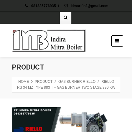
081385776935
/
idmarifin2@gmail.com
PRODUCT
HOME
PRODUCT
GAS BURNER RIELLO
RIELLO
RS 34 MZ TYPE 883 T – GAS BURNER TWO STAGE 390 KW