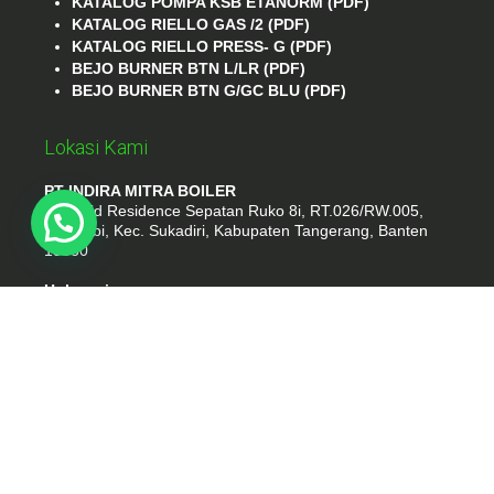
KATALOG POMPA KSB ETANORM (PDF)
KATALOG RIELLO GAS /2 (PDF)
KATALOG RIELLO PRESS- G (PDF)
BEJO BURNER BTN L/LR (PDF)
BEJO BURNER BTN G/GC BLU (PDF)
Lokasi Kami
PT INDIRA MITRA BOILER
Emerald Residence Sepatan Ruko 8i, RT.026/RW.005,
Kosambi, Kec. Sukadiri, Kabupaten Tangerang, Banten
15530
Hubungi
Phone : (021) 35295874
Whatshap : 081385776935
Email : idmarifin2@gmail.com
PT. INDIRA MITRA BOILER
- tokomesinku.com 2026