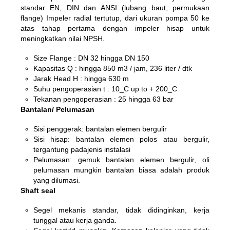
standar EN, DIN dan ANSI (lubang baut, permukaan
flange) Impeler radial tertutup, dari ukuran pompa 50 ke
atas tahap pertama dengan impeler hisap untuk
meningkatkan nilai NPSH.
Size Flange : DN 32 hingga DN 150
Kapasitas Q : hingga 850 m3 / jam, 236 liter / dtk
Jarak Head H : hingga 630 m
Suhu pengoperasian t : 10_C up to + 200_C
Tekanan pengoperasian : 25 hingga 63 bar
Bantalan/ Pelumasan
Sisi penggerak: bantalan elemen bergulir
Sisi hisap: bantalan elemen polos atau bergulir,
tergantung padajenis instalasi
Pelumasan: gemuk bantalan elemen bergulir, oli
pelumasan mungkin bantalan biasa adalah produk
yang dilumasi.
Shaft seal
Segel mekanis standar, tidak didinginkan, kerja
tunggal atau kerja ganda.