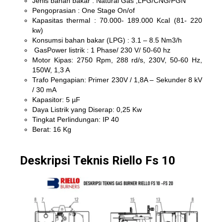
Jenis bahan bakar : Natural Gas ,LPG/CNG/PGN
Pengoprasian : One Stage On/of
Kapasitas thermal : 70.000- 189.000 Kcal (81- 220
kw)
Konsumsi bahan bakar (LPG) : 3.1 – 8.5 Nm3/h
GasPower listrik : 1 Phase/ 230 V/ 50-60 hz
Motor Kipas: 2750 Rpm, 288 rd/s, 230V, 50-60 Hz,
150W, 1,3 A
Trafo Pengapian: Primer 230V / 1,8A – Sekunder 8 kV
/ 30 mA
Kapasitor: 5 µF
Daya Listrik yang Diserap: 0,25 Kw
Tingkat Perlindungan: IP 40
Berat: 16 Kg
Deskripsi Teknis Riello Fs 10