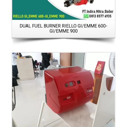
DUAL FUEL BURNER RIELLO GI/EMME 600-
GI/EMME 900
LY
B
Details