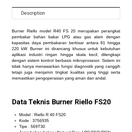
Description
Burner Riello model R40 FS 20
merup
a
k
a
n
per
a
n
gk
at
pembakar bahan bakar
LPG atau
gas
a
l
am
de
n
g
a
n
k
a
p
as
it
as daya pembakaran
be
r
k
i
sar
antara
81 hingga
220 kW
.
B
urner ini di
r
a
nc
an
g khusus
untuk
kebutuhan
aplikasi industri ringan
hi
n
gga
s
k
a
l
a
kecil,
dilengkapi
dengan
si
s
t
em
kontrol berbasis mikroprosesor
.
S
ist
e
m
ini
tidak hanya menawarkan
fungsi diagnostik
y
an
g
canggih
tetapi
juga menjamin tingkat kualitas yang tinggi serta
m
e
ma
s
t
i
k
an
pengoperasian
yang aman
dan andal
.
Data Teknis Burner Riello FS20
Model : Riello R 40 FS20
Kode : 3756935
Tipe : 569T30