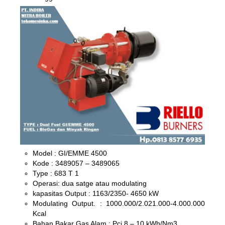
Model : GI/EMME 4500
Kode : 3489057 – 3489065
Type : 683 T 1
Operasi: dua satge atau modulating
kapasitas Output : 1163/2350- 4650 kW
Modulating Output. : 1000.000/2.021.000-4.000.000
Kcal
Bahan Bakar Gas Alam : Pci 8 – 10 kWh/Nm3