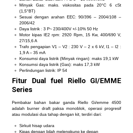
Minyak Gas: maks. viskositas pada 20°C 6 cSt
(1,5°BT)
Sesuai dengan arahan EEC: 90/396 – 2004/108 –
2006/42
Daya listrik : 3 P~ 230/400V +/-10% 50 Hz
Motor kipas IE2 rpm: 2920 Rpm, 15 Kw, 400/690 V,
27/15,6 A
Trafo pengapian V1 – V2 : 230 V – 2 x 6 kV, I1 – I2 :
1,9 A – 35 mA
Konsumsi daya listrik (Minyak ringan): maks 19,1 kW
Konsumsi daya listrik (Gas): maks 17,3 kW
Perlindungan listrik: IP 54
Fitur Dual fuel Riello GI/EMME
Series
Pembakar bahan bakar ganda Riello Gi/emme 4500
adalah burner draft paksa monoblok, operasi progresif
atau modulasi dua tahap dengan kit, terdiri dari:
Sirkuit hisap udara
Kipas dengan bilah melengkung ke depan