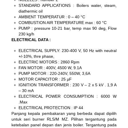
STANDARD APPLICATIONS : Boilers water, steam,
diathermic oil
AMBIENT TEMPERATUR : 0 – 40 °C
COMBUSTION AIR TEMPERATURE max : 60 °C
PUMP : pressure 10-21 bar, temp max 90 deg, Flow
230 kg/h
ELECTRICAL DATA :
ELECTRICAL SUPPLY: 230-400 V, 50 Hz with neutral
+/-10%, thre phase,
ELECTRIC MOTORS : 2860 Rpm
FAN MOTOR : 400V, 4500 W, 9.1A
PUMP MOTOR : 220-240V, 550W, 3,6A
MOTOR CAPACITOR : 25 µF
IGNITION TRANSFORMER : 230 V – 2 x 5 kV . 1,9 A
– 30 mA
ELECTRICAL POWER CONSUMPTION : 6000 W
.Max
ELECTRICAL PROTECTION : IP 44
Panjang kepala pembakaran yang berbeda dapat dipilih
untuk seri burner RLS/M MZ. Pilihan tergantung pada
ketebalan panel depan dan jenis boiler. Tergantung pada