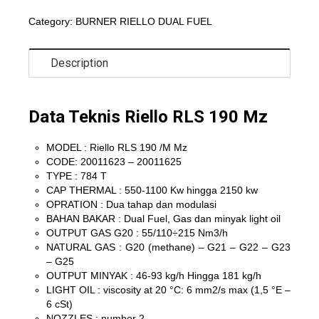
Category:
BURNER RIELLO DUAL FUEL
Description
Data Teknis Riello RLS 190 Mz
MODEL : Riello RLS 190 /M Mz
CODE: 20011623 – 20011625
TYPE : 784 T
CAP THERMAL : 550-1100 Kw hingga 2150 kw
OPRATION : Dua tahap dan modulasi
BAHAN BAKAR : Dual Fuel, Gas dan minyak light oil
OUTPUT GAS G20 : 55/110÷215 Nm3/h
NATURAL GAS : G20 (methane) – G21 – G22 – G23
– G25
OUTPUT MINYAK : 46-93 kg/h Hingga 181 kg/h
LIGHT OIL : viscosity at 20 °C: 6 mm2/s max (1,5 °E –
6 cSt)
NOZZLES : number 2